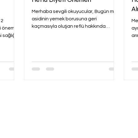
Al
Merhaba sevgili okuyucular, Bugün mide
asidinin yemek borusuna geri
Me
kaçmasıyla oluşan reflü hakkında
ti öneme
ay
konuşacağız. Reflü, yanma hissi, mide
i sağlığı,
ar
tu