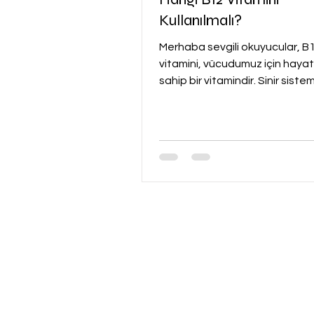
Kullanılmalı?
Merhaba sevgili okuyucular, B12
vitamini, vücudumuz için haya
sahip bir vitamindir. Sinir sistem
kırmızı kan hücrelerinin