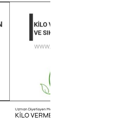
01:12
Uzman Diyetisyen Merve Damar
KİLO VERMEK İÇİN DİKKAT EDİLM