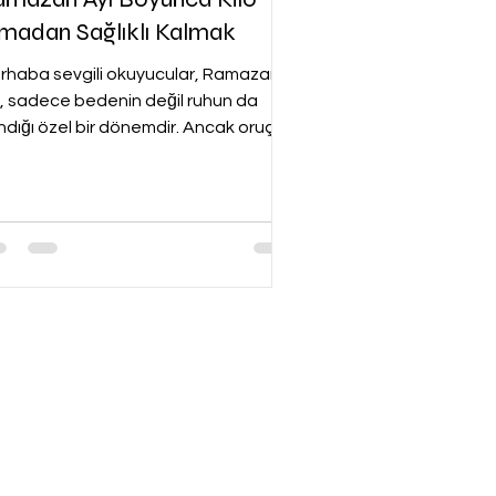
madan Sağlıklı Kalmak
rhaba sevgili okuyucular, Ramazan
ı, sadece bedenin değil ruhun da
ındığı özel bir dönemdir. Ancak oruç
tarken uzun süre aç...