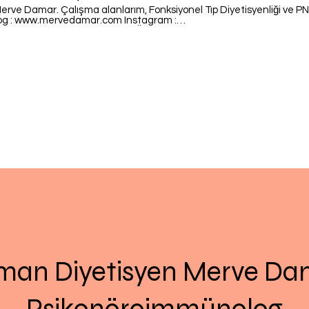
iyonel Tıp Diyetisyenliği ve PNI
 Üniversitesi Beslenme ve Diyetetik
anını aldım. 2014 yılından itibaren Klinik tecrübem
Kanalı takip etmeyi , videoyu
ı bizimle paylaşmayı lütfen ihmal etmeyiniz.İyi Seyirler.
man Diyetisyen Merve Da