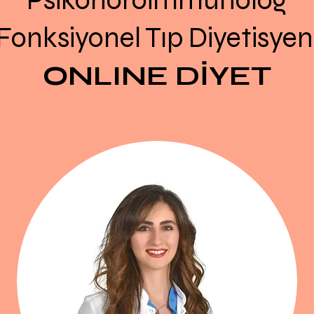
Psikonöroimmünolog
Fonksiyonel Tıp Diyetisyen
ONLINE DİYET