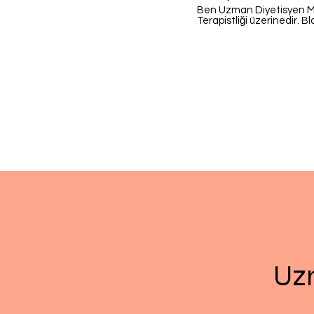
Ben Uzman Diyetisyen Merve Damar. Çalışma alanlarım, Fonks
Terapistliği üzerinedir. Blog : www.mervedamar.com Instagram :
www.instagram.com/uzm.dyt.mervedamar Acıbadem
yüksek lisansını tamamlayıp "Uzmanlık" ünv
bulunmaktadır. PNI Europe işbirliğiyle Aktif Sağlıklı Yaşam tarafından sunulan,
PsikoNöroİmmunoloji eğitimini aldım. Videoyu Beğendiyseniz ; 
beğenmeyi ve yorumlarınız
Uz