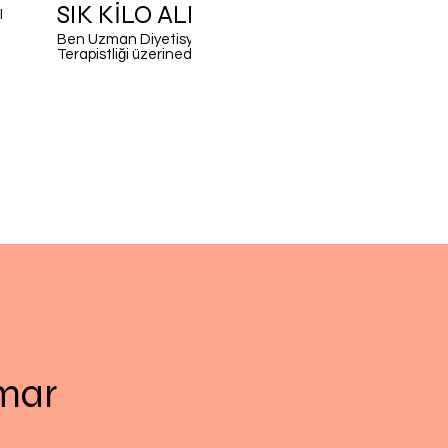
SIK KİLO ALIP VERMENİN SEBEPLE
Ben Uzman Diyetisyen Merve Damar. Çalışma alanlarım, Fonksiyonel Tıp Diyetisyenliği ve PNI
Terapistliği üzerinedir. Blog : www.mervedamar.com Instagram :
www.instagram.com/uzm.dyt.mervedamar Acıbadem Üniversitesi Beslenme ve Diyetetik
yüksek lisansını tamamlayıp "Uzmanlık" ünvanını aldım. 2014 yılından itibaren Klinik tecrübem
bulunmaktadır. PNI Europe işbirliğiyle Aktif Sağlıklı Yaşam tarafından sunulan,
PsikoNöroİmmunoloji eğitimini aldım. Videoyu Beğendiyseniz ; Kanalı takip etmeyi , videoyu
beğenmeyi ve yorumlarınızı bizimle paylaşmayı lütfen ihmal 
mar